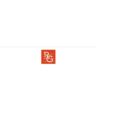
RENCONTRES GREGORIENNES
Cor ad cor loquitur
contact@rencontresgregoriennes.com
© 2025 - Rencontres Grégoriennes
Accueil