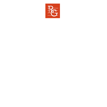
RENCONTRES
GREGORIENNES
Cor ad cor loquitur