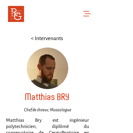
RENCONTRES GREGORIENNES
Cor ad cor loquitur
< Intervenants
Matthias BRY
Chef de choeur, Musicologue
Matthias Bry est ingénieur
polytechnicien, diplômé du
conservatoire de Cergy-Pontoise en