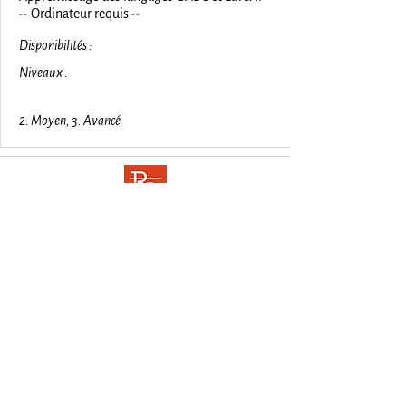
-- Ordinateur requis --
Disponibilités :
Niveaux :
2. Moyen, 3. Avancé
RENCONTRES GREGORIENNES
Cor ad cor loquitur
contact@rencontresgregoriennes.com
© 2025 - Rencontres Grégoriennes
Accueil