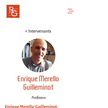
RENCONTRES GREGORIENNES
Cor ad cor loquitur
< Intervenants
Enrique Merello
Guilleminot
Professeur
Enrique Merello-Guilleminot,