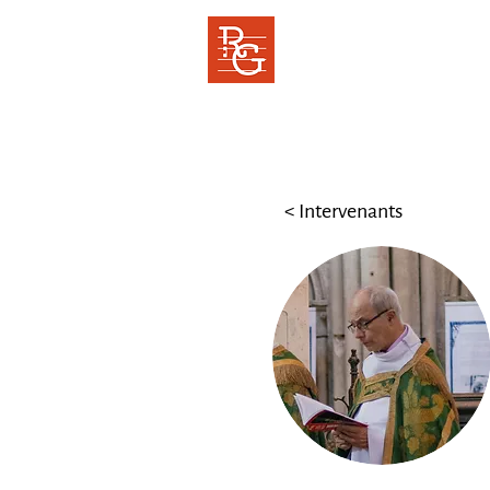
RENCONTRES
GREGORIENNES
Cor ad cor loquitur
< Intervenants