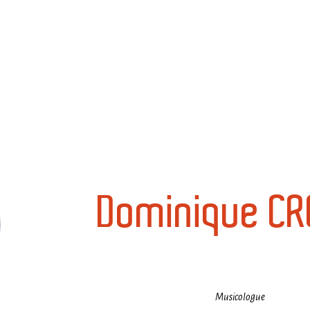
Accueil
Le projet
Programme
Infos pratiques
Blog
A
Dominique C
Musicologue