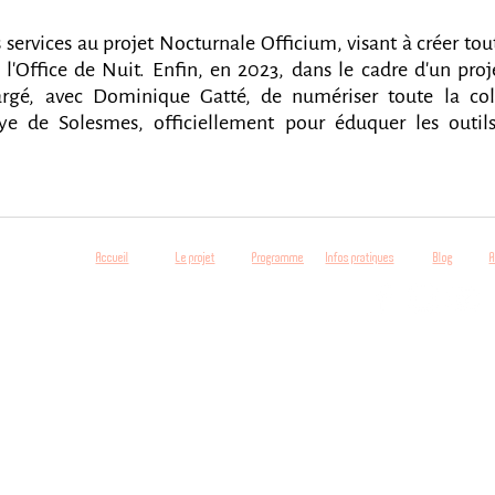
ervices au projet Nocturnale Officium, visant à créer tout
l'Office de Nuit. Enfin, en 2023, dans le cadre d'un pro
rgé, avec Dominique Gatté, de numériser toute la col
ye de Solesmes, officiellement pour éduquer les outils
IENNES
Accueil
Le projet
Programme
Infos pratiques
Blog
A
contact@rencontresgregor