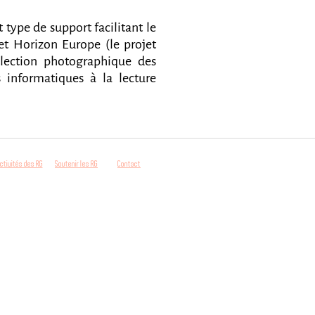
 type de support facilitant le
jet Horizon Europe (le projet
lection photographique des
 informatiques à la lecture
ctivités des RG
Soutenir les RG
Contact
iennes.com