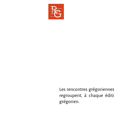
RENCONTRES
GREGORIENNES
Cor ad cor loquitur
Les rencontres grégoriennes,
regroupent, à chaque édit
grégorien.