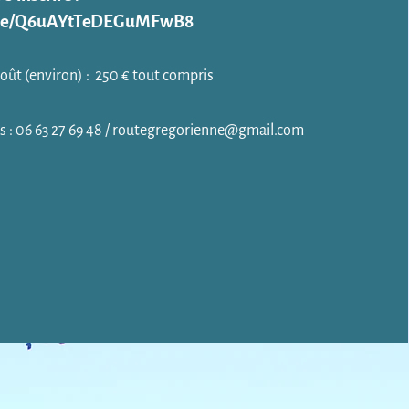
.gle/Q6uAYtTeDEGuMFwB8
oût (environ) : 250 € tout compris
: 06 63 27 69 48 /
routegregorienne@gmail.com