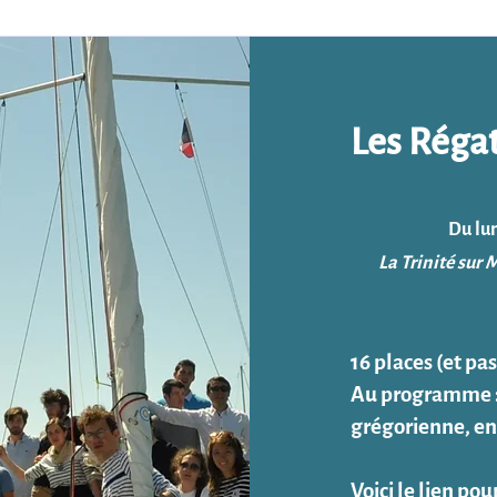
Les Réga
Du lun
La Trinité sur M
16 places (et pas
Au programme : 
grégorienne, en
Voici le lien pour