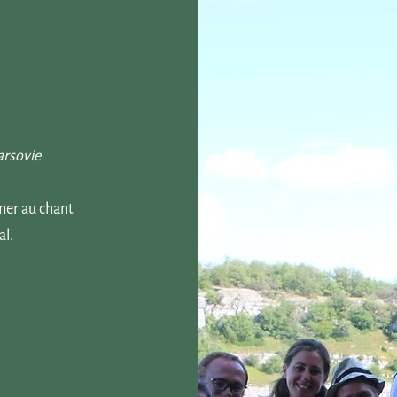
arsovie
rmer au chant
al.