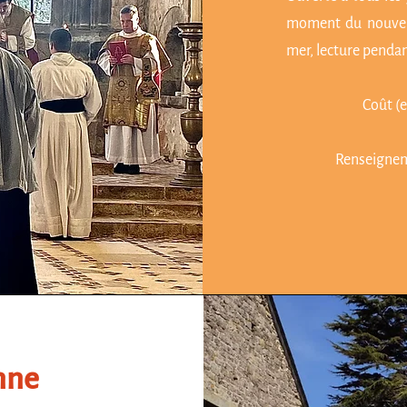
moment du nouvel 
mer, lecture pendant
Coût (e
Renseignem
nne