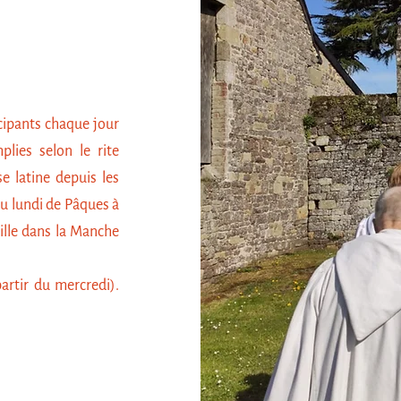
icipants chaque jour
plies selon le rite
e latine depuis les
u lundi de Pâques à
ille dans la Manche
artir du mercredi).