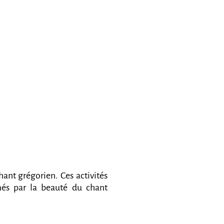
ctivités des RG
Soutenir les RG
Contact
hant grégorien. Ces activités
més par la beauté du chant